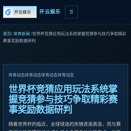
开云娱乐
☰
首页
/
体育新闻
/
世界杯竞猜应用玩法系统掌握竞猜参与技巧争取精彩
赛事奖励数据研判
体育动态
体育动态
体育动态
体育动态
世界杯竞猜应用玩法系统掌
握竞猜参与技巧争取精彩赛
事奖励数据研判
随着世界杯的临近，全球球迷的热情逐渐高涨，而与赛