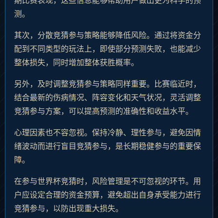
期比赛表现，这些信息能够帮助用户做出更为科学的预
测。
其次，分散竞猜参与策略能够降低风险。通过将资金分
配到不同类型的玩法上，即使部分预测失败，也能减少
整体损失，同时增加整体获胜概率。
另外，及时调整竞猜参与策略同样重要。比赛临近时，
结合最新的伤病情况、阵容变化和天气状况，灵活调整
竞猜参与方案，可以提高预测的准确性和收益水平。
心理因素也不容忽视。保持冷静、理性参与，避免因情
绪波动而进行盲目竞猜参与，是长期稳健参与的重要保
障。
在参与世界杯竞猜时，风险管理是不可忽视的环节。用
户应设定合理的资金预算，避免超出自身承受能力进行
竞猜参与，以防出现重大损失。