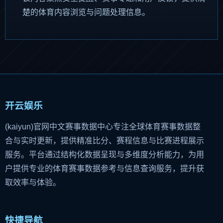
楚的体育内容浏览与问题处理信息。
开云娱乐
(kaiyun)官网中文赛事数据中心专注全球体育赛事数据整
合与实时更新，提供精准比分、赛程信息与比赛进程展示
服务。平台通过结构化数据呈现与多维度分析能力，为用
户提供专业的体育赛事数据参考与信息查询服务，提升获
取效率与体验。
快捷导航