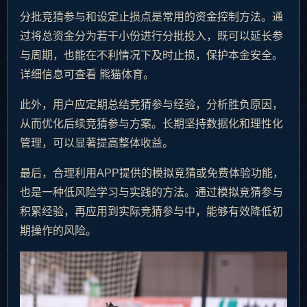
分批竞猜参与和设定止损点是常用的资金控制方法。通
过将总资金分为若干小份进行分批投入，既可以延长参
与周期，也能在不利情况下及时止损，保护本金安全。
详细信息可查看
熊猫体育
。
此外，用户应定期总结竞猜参与经验，分析胜负原因，
从而优化后续竞猜参与方案。长期坚持数据化和理性化
管理，可以显著提高整体收益。
最后，合理利用APP提供的模拟竞猜或免费体验功能，
也是一种低风险学习与实践的方法。通过模拟竞猜参与
积累经验，再应用到实际竞猜参与中，能够有效降低初
期操作的风险。