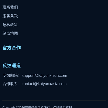
联系我们
服务条款
隐私政策
站点地图
官方合作
反馈通道
反馈邮箱：support@kaiyunxasia.com
合作联系：contact@kaiyunxasia.com
Copyright©2026开云娱乐版权所有，保留所有权利。