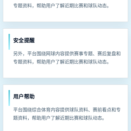
专题资料，帮助用户了解近期比赛和球队动态。
安全提醒
另外，平台围绕网球内容提供赛事专题、赛后复盘和
专题资料，帮助用户了解近期比赛和球队动态。
用户帮助
平台围绕综合体育内容提供球队资料、赛前看点和专
题资料，帮助用户了解近期比赛和球队动态。