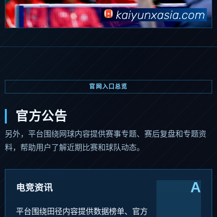
官网入口总览
官方公告
另外，平台围绕网球内容提供赛事专题、赛后复盘和专题资
料，帮助用户了解近期比赛和球队动态。
A
电竞资讯
平台围绕田径内容提供数据榜单、官方