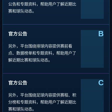
公告和专题资料，帮助用户了解近期比
赛和球队动态。
B
官方公告
另外，平台围绕排球内容提供赛前看
点、数据榜单和专题资料，帮助用户了
解近期比赛和球队动态。
C
官方公告
另外，平台围绕足球内容提供赛程、积
分榜和专题资料，帮助用户了解近期比
赛和球队动态。